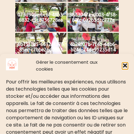
073d909e-bc6f-48b3-
38d3047a-d003-4f58-
8832-c9c8756728ea
80fc-0a2b3dcc777e
6b751fd5-6612-4a7f-
4b29f07b-7f4b-4db6-
85ec-c7bbe2ed0223
b246-24de91235d14
Gérer le consentement aux
cookies
Pour offrir les meilleures expériences, nous utilisons
des technologies telles que les cookies pour
stocker et/ou accéder aux informations des
PRÉSENTATION
appareils. Le fait de consentir à ces technologies
nous permettra de traiter des données telles que le
Présentation
comportement de navigation ou les ID uniques sur
Le mot de la présidente
ce site. Le fait de ne pas consentir ou de retirer son
BÉNÉVOLAT
consentement peut avoir un effet négatif sur