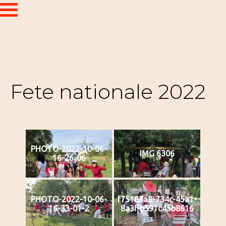
Fete nationale 2022
PHOTO-2022-10-06-
IMG 6306
16-26-06
PHOTO-2022-10-06-
f75187a8-734c-45a1-
16-33-01-2
8a3f-b591c45b8616