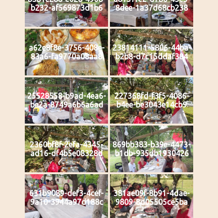
b232-af569873d1b6
8dee-1a37d68cb238
a62e8f8e-3756-408e-
23814111-5806-44ba-
83a6-fa9770a08aa8
b2b8-d7c15ddaf384
25528558-b9ad-4ea6-
227368fd-f3f5-4086-
be2a-8749a6b6a6ad
b4ee-be3043e14cb9
2360bf8f-2efa-4345-
869bb383-b39e-4473-
ad16-df4b5e08328d
b1db-935db1930426
631b9089-def3-4cef-
381ae09f-8b91-4dae-
9a10-3944a97d188c
9809-8d05505ce5ba