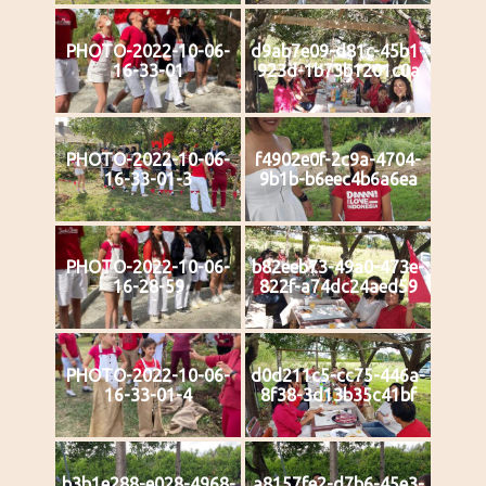
PHOTO-2022-10-06-
d9ab7e09-d81c-45b1-
16-33-01
923d-1b73b1201c0a
PHOTO-2022-10-06-
f4902e0f-2c9a-4704-
16-33-01-3
9b1b-b6eec4b6a6ea
PHOTO-2022-10-06-
b82eeb73-49a0-473e-
16-28-59
822f-a74dc24aed59
PHOTO-2022-10-06-
d0d211c5-cc75-446a-
16-33-01-4
8f38-3d13b35c41bf
b3b1e288-e028-4968-
a8157fe2-d7b6-45e3-