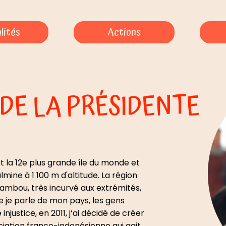
lités
Actions
 DE LA PRÉSIDENTE
st la 12e plus grande île du monde et
ulmine à 1 100 m d'altitude. La région
bambou, très incurvé aux extrémités,
ue je parle de mon pays, les gens
justice, en 2011, j’ai décidé de créer
ciation franco-indonésienne qui agit