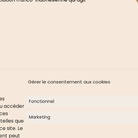
Gérer le consentement aux cookies
des
Fonctionnel
BÉNÉVOLAT
ou accéder
 ces
Devenir Bénévole
Marketing
telles que
Faire un don
e site. Le
Parrainer un enfant
ment peut