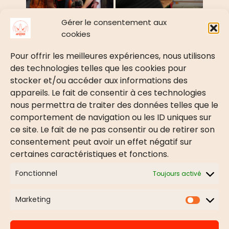
«
‹
of
6
›
»
Gérer le consentement aux
cookies
Pour offrir les meilleures expériences, nous utilisons
des technologies telles que les cookies pour
stocker et/ou accéder aux informations des
PRÉSENTATION
appareils. Le fait de consentir à ces technologies
nous permettra de traiter des données telles que le
Présentation
comportement de navigation ou les ID uniques sur
Le mot de la présidente
ce site. Le fait de ne pas consentir ou de retirer son
BÉNÉVOLAT
consentement peut avoir un effet négatif sur
certaines caractéristiques et fonctions.
Devenir Bénévole
Faire un don
Fonctionnel
Toujours activé
Parrainer un enfant
Marketing
Market
NOUS CONTACTER