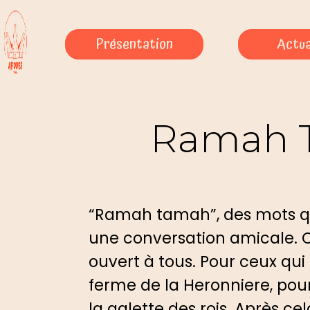
Présentation
Actua
Ramah T
“Ramah tamah”, des mots qui
une conversation amicale. C’
ouvert à tous. Pour ceux qui
ferme de la Heronniere, pour 
la galette des rois. Après ce