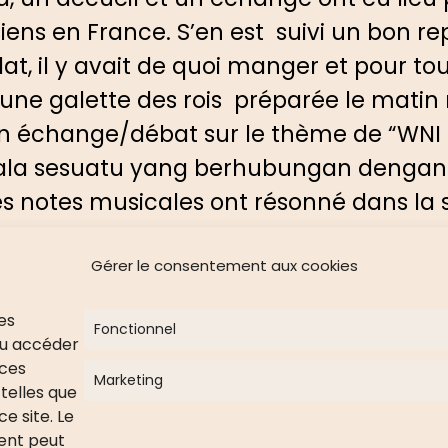
ens en France. S’en est suivi un bon re
, il y avait de quoi manger et pour tous
u’une galette des rois préparée le mati
n échange/débat sur le thème de “WNI d
la sesuatu yang berhubungan dengan a
ues notes musicales ont résonné dans la 
Gérer le consentement aux cookies
des
BÉNÉVOLAT
Fonctionnel
ou accéder
 ces
Devenir Bénévole
Marketing
telles que
Faire un don
e site. Le
Parrainer un enfant
ment peut