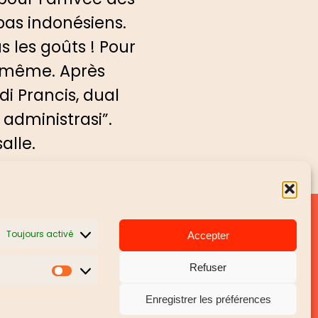
pas indonésiens.
 les goûts ! Pour
n même. Après
i Prancis, dual
dministrasi”.
salle.
NOUS CONTACTER
Toujours activé
Accepter
Envoyer un message
Refuser
Marketing
Presse
Enregistrer les préférences